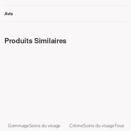
Avis
Note
0
sur 5
Produits Similaires
0
0
Note
sur 5
Note
sur 5
Gommage
Soins du visage
Crème
Soins du visage
Tous