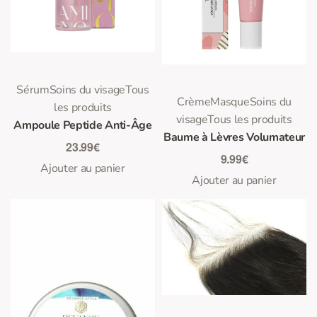
0
Note
sur 5
Sérum
Soins du visage
Tous
0
Note
sur 5
Crème
Masque
Soins du
les produits
visage
Tous les produits
Ampoule Peptide Anti-Âge
Baume à Lèvres Volumateur
23.99
€
9.99
€
Ajouter au panier
Ajouter au panier