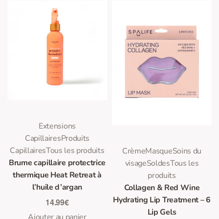
0
Note
sur 5
Extensions
Capillaires
Produits
0
Note
sur 5
Capillaires
Tous les produits
Crème
Masque
Soins du
Brume capillaire protectrice
visage
Soldes
Tous les
thermique Heat Retreat à
produits
l’huile d’argan
Collagen & Red Wine
Hydrating Lip Treatment – 6
14.99
€
Lip Gels
Ajouter au panier