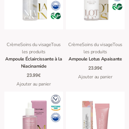
0
0
Note
sur 5
Note
sur 5
Crème
Soins du visage
Tous
Crème
Soins du visage
Tous
les produits
les produits
Ampoule Éclaircissante à la
Ampoule Lotus Apaisante
Niacinamide
23.99
€
23.99
€
Ajouter au panier
Ajouter au panier