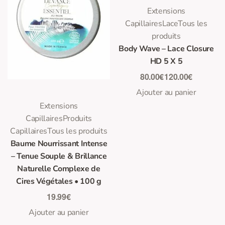
0
Note
sur 5
Extensions
Capillaires
Lace
Tous les
produits
Body Wave – Lace Closure
HD 5 X 5
80.00
€
120.00
€
Ajouter au panier
0
Note
sur 5
Extensions
Capillaires
Produits
Capillaires
Tous les produits
Baume Nourrissant Intense
– Tenue Souple & Brillance
Naturelle Complexe de
Cires Végétales • 100 g
19.99
€
Ajouter au panier