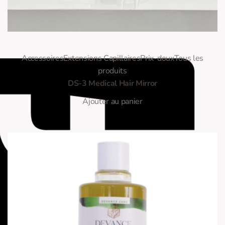
0
Note
sur 5
Accessoires
Extensions Capillaires
Prix-doux
Tous les
produits
DS-3 Medical Hair Mirror
Ajouter au panier