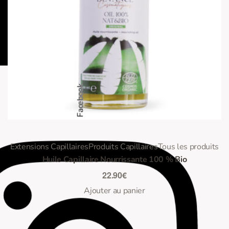
Facebook
0
Note
sur 5
Extensions Capillaires
Produits Capillaires
Tous les produits
Huile Capillaire Nourrissante 100 % Bio
22.90
€
Ajouter au panier