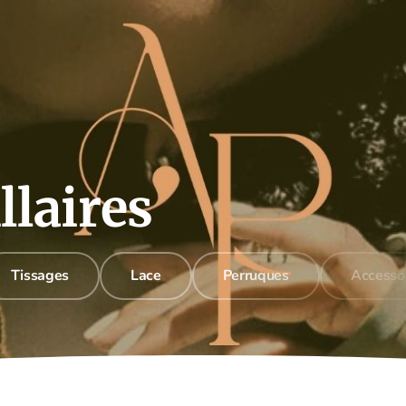
chercher
Se connecter
Panier
0
llaires
Tissages
Lace
Perruques
Accesso