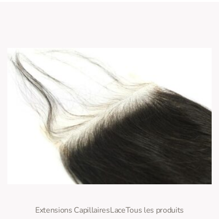
0
Note
sur 5
Extensions Capillaires
Lace
Tous les produits