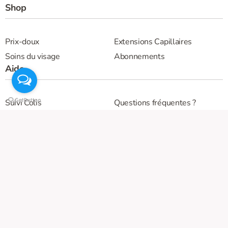
Shop
Prix-doux
Extensions Capillaires
Soins du visage
Abonnements
Aide
Suivi Colis
Questions fréquentes ?
Livraison et Commandes
Guide des Extensions
Contact
Notre entreprise
Retours et Remboursements
Conditions Générales de ventes
RGPD & Politiques de confidentialité
Partenariats