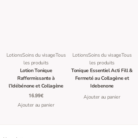
0
0
Note
sur 5
Note
sur 5
Lotions
Soins du visage
Tous
Lotions
Soins du visage
Tous
les produits
les produits
Lotion Tonique
Tonique Essentiel Acti Fill &
Raffermissante à
Fermeté au Collagène et
l’Idébénone et Collagène
Idebenone
16.99
€
Ajouter au panier
Ajouter au panier