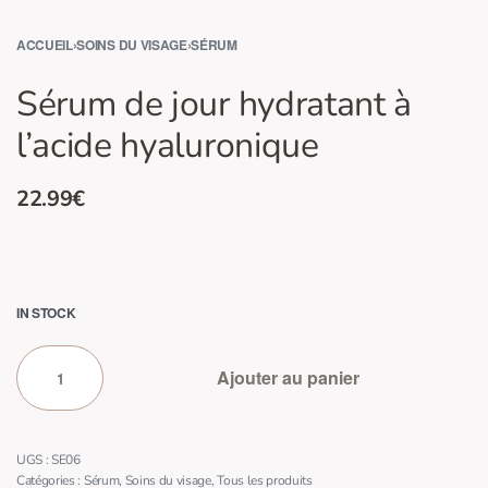
ACCUEIL
›
SOINS DU VISAGE
›
SÉRUM
Sérum de jour hydratant à
l’acide hyaluronique
22.99
€
IN STOCK
Ajouter au panier
SE06
Catégories :
Sérum
,
Soins du visage
,
Tous les produits