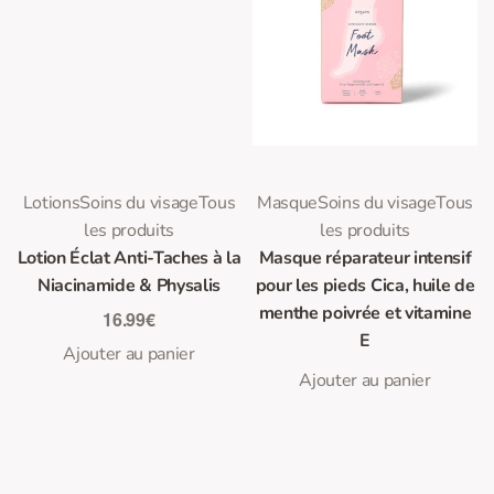
0
0
Note
sur 5
Note
sur 5
Lotions
Soins du visage
Tous
Masque
Soins du visage
Tous
les produits
les produits
Lotion Éclat Anti-Taches à la
Masque réparateur intensif
Niacinamide & Physalis
pour les pieds Cica, huile de
menthe poivrée et vitamine
16.99
€
E
Ajouter au panier
Ajouter au panier